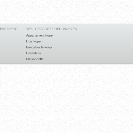
 PARTNERS
VEEL GEZOCHTE OPDRACHTEN
Appartement kopen
Huis kopen
Bungalow te koop
Herenhuis
Maisonnette