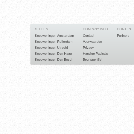
STEDEN
COMPANY INFO
CONTENT
Koopwoningen Amsterdam
Contact
Partners
Koopwoningen Rotterdam
Voorwaarden
Koopwoningen Utrecht
Privacy
Koopwoningen Den Haag
Handige Pagina's
Koopwoningen Den Bosch
Begrippenlijst