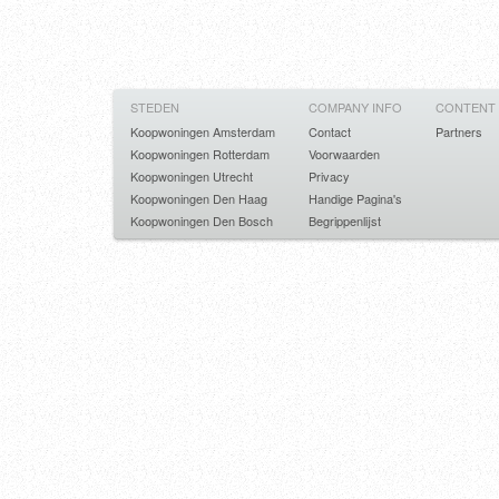
STEDEN
COMPANY INFO
CONTENT
Koopwoningen Amsterdam
Contact
Partners
Koopwoningen Rotterdam
Voorwaarden
Koopwoningen Utrecht
Privacy
Koopwoningen Den Haag
Handige Pagina's
Koopwoningen Den Bosch
Begrippenlijst