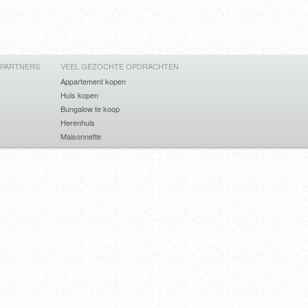
 PARTNERS
VEEL GEZOCHTE OPDRACHTEN
Appartement kopen
Huis kopen
Bungalow te koop
Herenhuis
Maisonnette