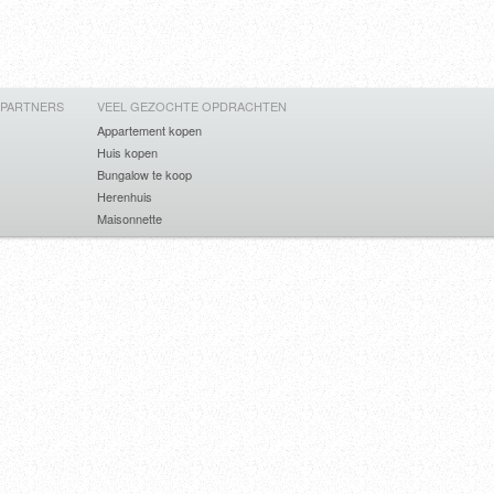
 PARTNERS
VEEL GEZOCHTE OPDRACHTEN
Appartement kopen
Huis kopen
Bungalow te koop
Herenhuis
Maisonnette