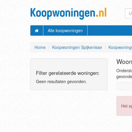
Alle koopwoningen
Home
Koopwoningen Spijkenisse
Koopwoninge
Woonh
Ondersta
Filter gerelateerde woningen:
gevonden
Geen resultaten gevonden.
Het s