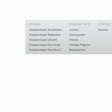
STEDEN
COMPANY INFO
CONTENT
Koopwoningen Amsterdam
Contact
Partners
Koopwoningen Rotterdam
Voorwaarden
Koopwoningen Utrecht
Privacy
Koopwoningen Den Haag
Handige Pagina's
Koopwoningen Den Bosch
Begrippenlijst