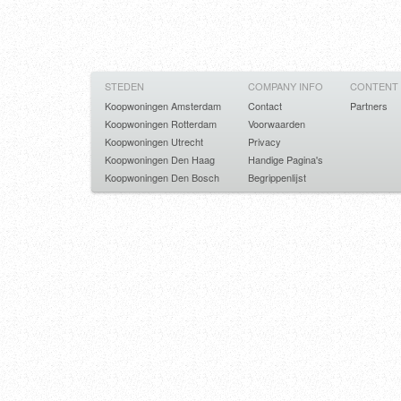
STEDEN
COMPANY INFO
CONTENT
Koopwoningen Amsterdam
Contact
Partners
Koopwoningen Rotterdam
Voorwaarden
Koopwoningen Utrecht
Privacy
Koopwoningen Den Haag
Handige Pagina's
Koopwoningen Den Bosch
Begrippenlijst