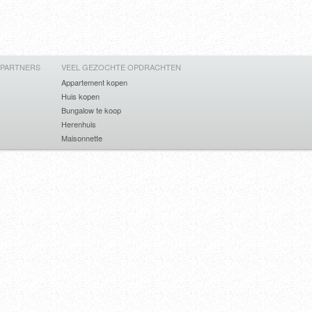
 PARTNERS
VEEL GEZOCHTE OPDRACHTEN
Appartement kopen
Huis kopen
Bungalow te koop
Herenhuis
Maisonnette