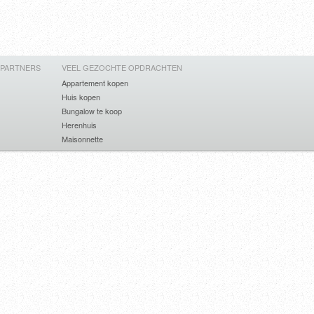
 PARTNERS
VEEL GEZOCHTE OPDRACHTEN
Appartement kopen
Huis kopen
Bungalow te koop
Herenhuis
Maisonnette