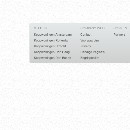
STEDEN
COMPANY INFO
CONTENT
Koopwoningen Amsterdam
Contact
Partners
Koopwoningen Rotterdam
Voorwaarden
Koopwoningen Utrecht
Privacy
Koopwoningen Den Haag
Handige Pagina's
Koopwoningen Den Bosch
Begrippenlijst