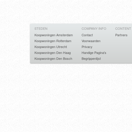
STEDEN
COMPANY INFO
CONTENT
Koopwoningen Amsterdam
Contact
Partners
Koopwoningen Rotterdam
Voorwaarden
Koopwoningen Utrecht
Privacy
Koopwoningen Den Haag
Handige Pagina's
Koopwoningen Den Bosch
Begrippenlijst