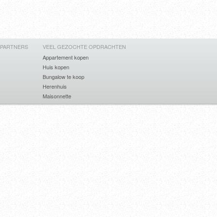
 PARTNERS
VEEL GEZOCHTE OPDRACHTEN
Appartement kopen
Huis kopen
Bungalow te koop
Herenhuis
Maisonnette