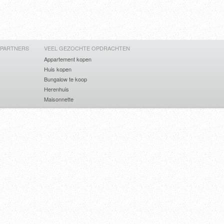
 PARTNERS
VEEL GEZOCHTE OPDRACHTEN
Appartement kopen
Huis kopen
Bungalow te koop
Herenhuis
Maisonnette