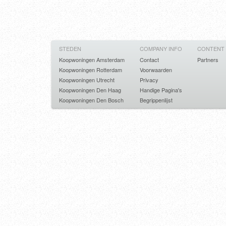
STEDEN
COMPANY INFO
CONTENT
Koopwoningen Amsterdam
Contact
Partners
Koopwoningen Rotterdam
Voorwaarden
Koopwoningen Utrecht
Privacy
Koopwoningen Den Haag
Handige Pagina's
Koopwoningen Den Bosch
Begrippenlijst