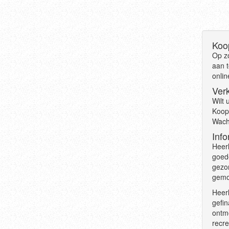
Koo
Op zo
aan 
onlin
Ver
Wilt 
Koop
Wacht
Info
Heerl
goede
gezor
gemoe
Heerl
gefin
ontm
recre