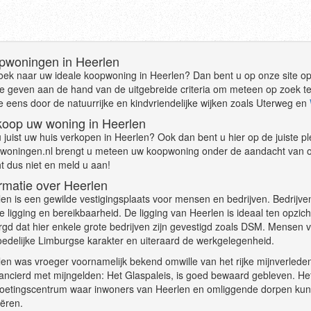
pwoningen in Heerlen
ek naar uw ideale koopwoning in Heerlen? Dan bent u op onze site op
te geven aan de hand van de uitgebreide criteria om meteen op zoek 
e eens door de natuurrijke en kindvriendelijke wijken zoals Uterweg en
koop uw woning in Heerlen
u juist uw huis verkopen in Heerlen? Ook dan bent u hier op de juiste pl
woningen.nl brengt u meteen uw koopwoning onder de aandacht van on
 dus niet en meld u aan!
rmatie over Heerlen
en is een gewilde vestigingsplaats voor mensen en bedrijven. Bedrijv
 ligging en bereikbaarheid. De ligging van Heerlen is ideaal ten opzich
gd dat hier enkele grote bedrijven zijn gevestigd zoals DSM. Mensen 
delijke Limburgse karakter en uiteraard de werkgelegenheid.
en was vroeger voornamelijk bekend omwille van het rijke mijnverlede
ancierd met mijngelden: Het Glaspaleis, is goed bewaard gebleven. He
oetingscentrum waar inwoners van Heerlen en omliggende dorpen ku
ëren.