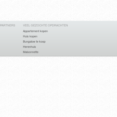
 PARTNERS
VEEL GEZOCHTE OPDRACHTEN
Appartement kopen
Huis kopen
Bungalow te koop
Herenhuis
Maisonnette