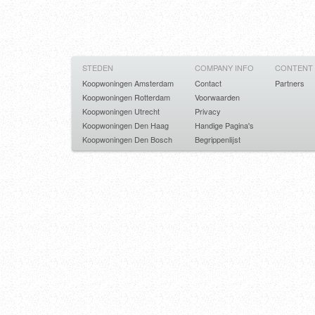
STEDEN
COMPANY INFO
CONTENT
Koopwoningen Amsterdam
Contact
Partners
Koopwoningen Rotterdam
Voorwaarden
Koopwoningen Utrecht
Privacy
Koopwoningen Den Haag
Handige Pagina's
Koopwoningen Den Bosch
Begrippenlijst