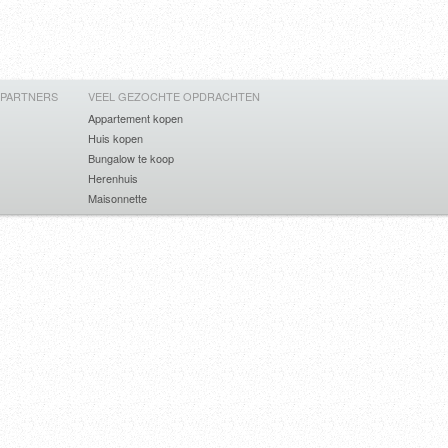
 PARTNERS
VEEL GEZOCHTE OPDRACHTEN
Appartement kopen
Huis kopen
Bungalow te koop
Herenhuis
Maisonnette