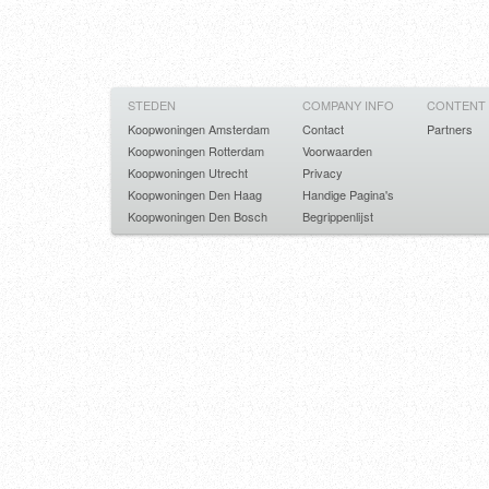
STEDEN
COMPANY INFO
CONTENT
Koopwoningen Amsterdam
Contact
Partners
Koopwoningen Rotterdam
Voorwaarden
Koopwoningen Utrecht
Privacy
Koopwoningen Den Haag
Handige Pagina's
Koopwoningen Den Bosch
Begrippenlijst