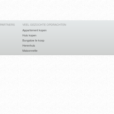
 PARTNERS
VEEL GEZOCHTE OPDRACHTEN
Appartement kopen
Huis kopen
Bungalow te koop
Herenhuis
Maisonnette