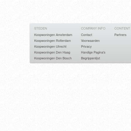
STEDEN
COMPANY INFO
CONTENT
Koopwoningen Amsterdam
Contact
Partners
Koopwoningen Rotterdam
Voorwaarden
Koopwoningen Utrecht
Privacy
Koopwoningen Den Haag
Handige Pagina's
Koopwoningen Den Bosch
Begrippenlijst