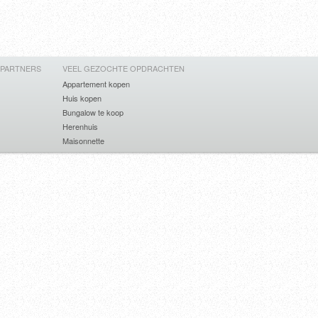
 PARTNERS
VEEL GEZOCHTE OPDRACHTEN
Appartement kopen
Huis kopen
Bungalow te koop
Herenhuis
Maisonnette