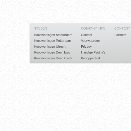
STEDEN
COMPANY INFO
CONTENT
Koopwoningen Amsterdam
Contact
Partners
Koopwoningen Rotterdam
Voorwaarden
Koopwoningen Utrecht
Privacy
Koopwoningen Den Haag
Handige Pagina's
Koopwoningen Den Bosch
Begrippenlijst