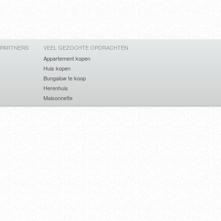
 PARTNERS
VEEL GEZOCHTE OPDRACHTEN
Appartement kopen
Huis kopen
Bungalow te koop
Herenhuis
Maisonnette