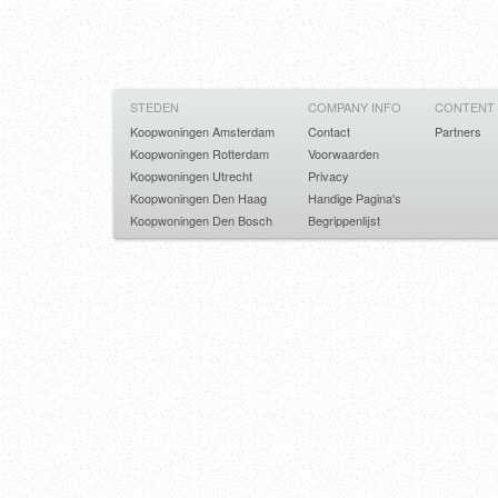
STEDEN
COMPANY INFO
CONTENT
Koopwoningen Amsterdam
Contact
Partners
Koopwoningen Rotterdam
Voorwaarden
Koopwoningen Utrecht
Privacy
Koopwoningen Den Haag
Handige Pagina's
Koopwoningen Den Bosch
Begrippenlijst