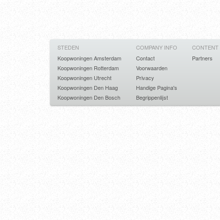
STEDEN
COMPANY INFO
CONTENT
Koopwoningen Amsterdam
Contact
Partners
Koopwoningen Rotterdam
Voorwaarden
Koopwoningen Utrecht
Privacy
Koopwoningen Den Haag
Handige Pagina's
Koopwoningen Den Bosch
Begrippenlijst