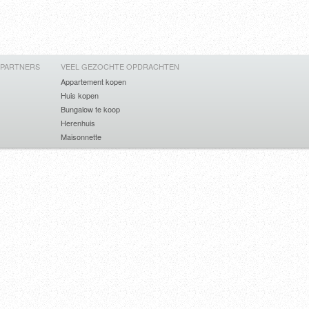
 PARTNERS
VEEL GEZOCHTE OPDRACHTEN
Appartement kopen
Huis kopen
Bungalow te koop
Herenhuis
Maisonnette