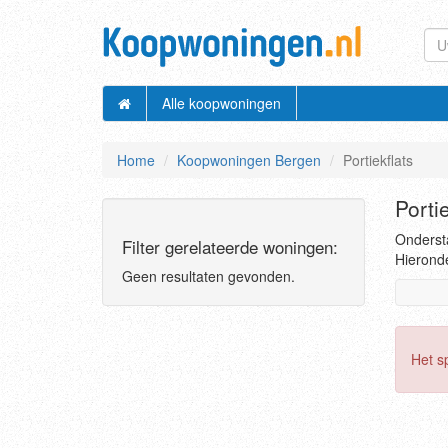
Alle koopwoningen
Home
Koopwoningen Bergen
Portiekflats
Porti
Ondersta
Filter gerelateerde woningen:
Hieronde
Geen resultaten gevonden.
Het s