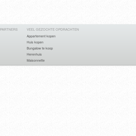
 PARTNERS
VEEL GEZOCHTE OPDRACHTEN
Appartement kopen
Huis kopen
Bungalow te koop
Herenhuis
Maisonnette