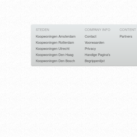
STEDEN
COMPANY INFO
CONTENT
Koopwoningen Amsterdam
Contact
Partners
Koopwoningen Rotterdam
Voorwaarden
Koopwoningen Utrecht
Privacy
Koopwoningen Den Haag
Handige Pagina's
Koopwoningen Den Bosch
Begrippenlijst