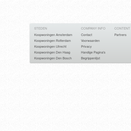
STEDEN
COMPANY INFO
CONTENT
Koopwoningen Amsterdam
Contact
Partners
Koopwoningen Rotterdam
Voorwaarden
Koopwoningen Utrecht
Privacy
Koopwoningen Den Haag
Handige Pagina's
Koopwoningen Den Bosch
Begrippenlijst