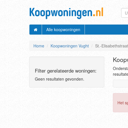
Alle koopwoningen
Home
Koopwoningen Vught
St.-Elisabethstraa
Koopw
Ondersta
Filter gerelateerde woningen:
resultat
Geen resultaten gevonden.
Het s