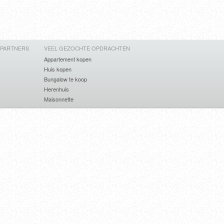
 PARTNERS
VEEL GEZOCHTE OPDRACHTEN
Appartement kopen
Huis kopen
Bungalow te koop
Herenhuis
Maisonnette