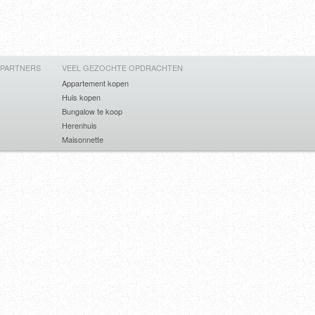
 PARTNERS
VEEL GEZOCHTE OPDRACHTEN
Appartement kopen
Huis kopen
Bungalow te koop
Herenhuis
Maisonnette