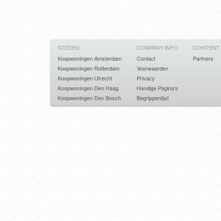
STEDEN
COMPANY INFO
CONTENT
Koopwoningen Amsterdam
Contact
Partners
Koopwoningen Rotterdam
Voorwaarden
Koopwoningen Utrecht
Privacy
Koopwoningen Den Haag
Handige Pagina's
Koopwoningen Den Bosch
Begrippenlijst