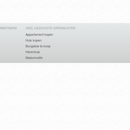
 PARTNERS
VEEL GEZOCHTE OPDRACHTEN
Appartement kopen
Huis kopen
Bungalow te koop
Herenhuis
Maisonnette