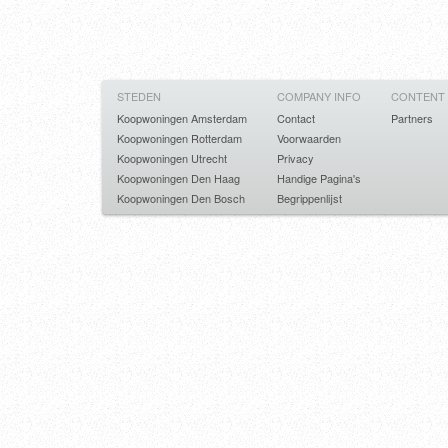
STEDEN
COMPANY INFO
CONTENT
Koopwoningen Amsterdam
Contact
Partners
Koopwoningen Rotterdam
Voorwaarden
Koopwoningen Utrecht
Privacy
Koopwoningen Den Haag
Handige Pagina's
Koopwoningen Den Bosch
Begrippenlijst