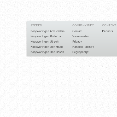
STEDEN
COMPANY INFO
CONTENT
Koopwoningen Amsterdam
Contact
Partners
Koopwoningen Rotterdam
Voorwaarden
Koopwoningen Utrecht
Privacy
Koopwoningen Den Haag
Handige Pagina's
Koopwoningen Den Bosch
Begrippenlijst