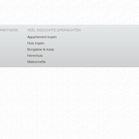
 PARTNERS
VEEL GEZOCHTE OPDRACHTEN
Appartement kopen
Huis kopen
Bungalow te koop
Herenhuis
Maisonnette