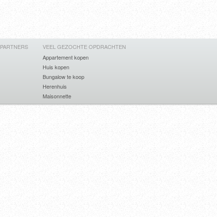
 PARTNERS
VEEL GEZOCHTE OPDRACHTEN
Appartement kopen
Huis kopen
Bungalow te koop
Herenhuis
Maisonnette