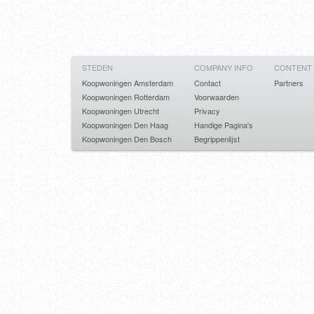
STEDEN
COMPANY INFO
CONTENT
Koopwoningen Amsterdam
Contact
Partners
Koopwoningen Rotterdam
Voorwaarden
Koopwoningen Utrecht
Privacy
Koopwoningen Den Haag
Handige Pagina's
Koopwoningen Den Bosch
Begrippenlijst