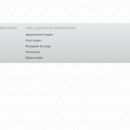
 PARTNERS
VEEL GEZOCHTE OPDRACHTEN
Appartement kopen
Huis kopen
Bungalow te koop
Herenhuis
Maisonnette