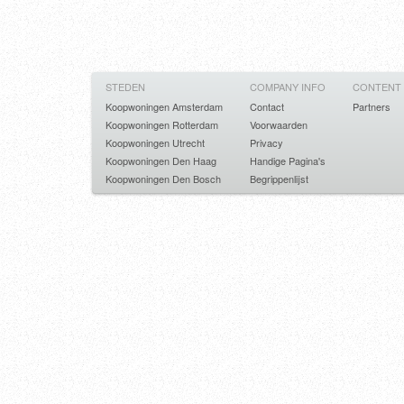
STEDEN
COMPANY INFO
CONTENT
Koopwoningen Amsterdam
Contact
Partners
Koopwoningen Rotterdam
Voorwaarden
Koopwoningen Utrecht
Privacy
Koopwoningen Den Haag
Handige Pagina's
Koopwoningen Den Bosch
Begrippenlijst