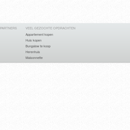
 PARTNERS
VEEL GEZOCHTE OPDRACHTEN
Appartement kopen
Huis kopen
Bungalow te koop
Herenhuis
Maisonnette