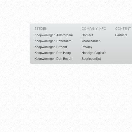
STEDEN
COMPANY INFO
CONTENT
Koopwoningen Amsterdam
Contact
Partners
Koopwoningen Rotterdam
Voorwaarden
Koopwoningen Utrecht
Privacy
Koopwoningen Den Haag
Handige Pagina's
Koopwoningen Den Bosch
Begrippenlijst